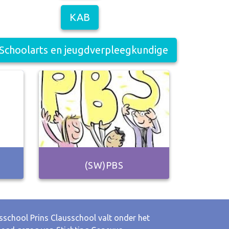
KAB
Schoolarts en jeugdverpleegkundige
(SW)PBS
sschool Prins Clausschool valt onder het