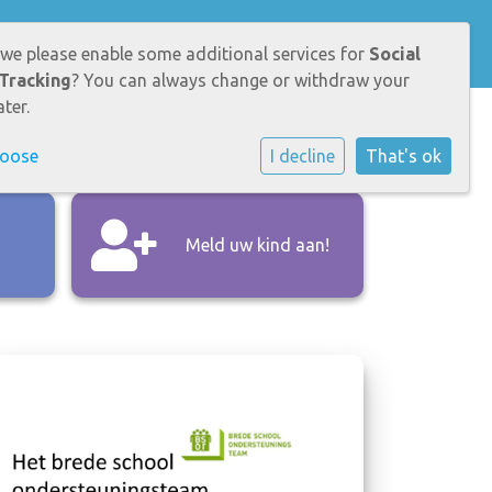
UDERS
LEERLINGEN
CONTACT
 we please enable some additional services for
Social
Tracking
? You can always change or withdraw your
ter.
hoose
I decline
That's ok
Meld uw kind aan!