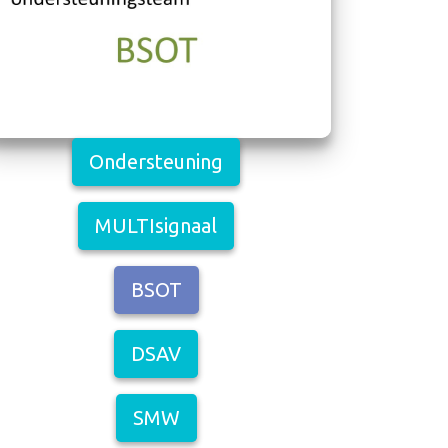
Ondersteuning
MULTIsignaal
BSOT
DSAV
SMW