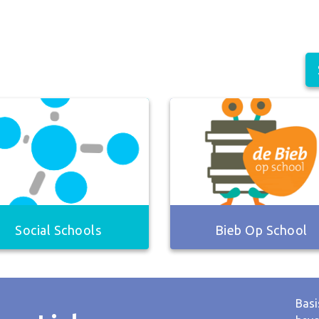
Social Schools
Bieb Op School
Basi